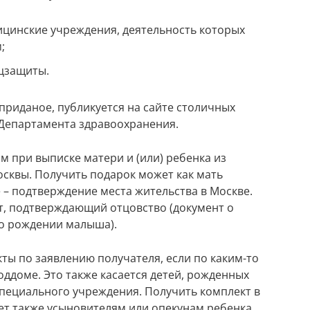
цинские учреждения, деятельность которых
;
цзащиты.
риданое, публикуется на сайте столичных
 Департамента здравоохранения.
м при выписке матери и (или) ребенка из
осквы. Получить подарок может как мать
е – подтверждение места жительства в Москве.
т, подтверждающий отцовство (документ о
 о рождении малыша).
ы по заявлению получателя, если по каким-то
ддоме. Это также касается детей, рожденных
специального учреждения. Получить комплект в
ет также усыновителям или опекунам ребенка